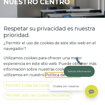
NUESTRO CENTRO
Respetar su privacidad es nuestra
prioridad.
¿Permitir el uso de cookies de este sitio web en el
navegador?
Utilizamos cookies para ofrecer una mejor
experiencia en este sitio web. Puede obtener más
información sobre nuestras cookies y cómo las
Solicita Información
Bienvenido a
MPE FORMA
, el lugar
utilizamos en nuestro
Política de Cookies
.
donde tus sueños de aprendizaje
Permitir todas las cookies
Chatea con nosotros.
se hacen realidad. En
MPE
Permitir solo las cookies necesarias
FORMA
, nos enorgullece ofrecer