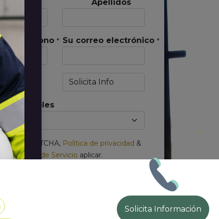
 nombre
Apellidos
*
 de teléfono
Su correo electrónico
*
*
ita Info
*
s Disponibles
o por reCAPTCHA,
Política de privacidad
&
Términos de Servicio
aplicar.
Separar las direcciones
de correo electrónico
con una coma.
s
Solicita Información
Enviar