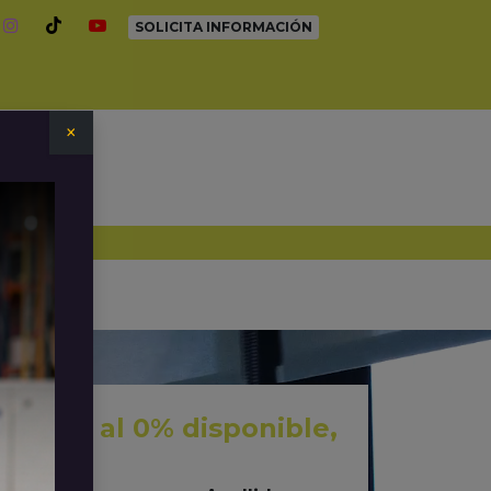
SOLICITA INFORMACIÓN
×
sita
Empleo
Blog
iación al 0% disponible,