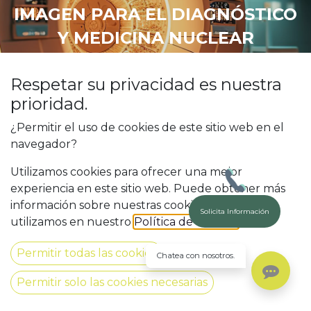
IMAGEN PARA EL DIAGNÓSTICO
Y MEDICINA NUCLEAR
Respetar su privacidad es nuestra
prioridad.
¿Permitir el uso de cookies de este sitio web en el
navegador?
Utilizamos cookies para ofrecer una mejor
experiencia en este sitio web. Puede obtener más
información sobre nuestras cookies y cómo las
Solicita Información
utilizamos en nuestro
Política de Cookies
.
Permitir todas las cookies
Chatea con nosotros.
A través de este ciclo de
Grado Superior
Permitir solo las cookies necesarias
aprenderás a utilizar equipos de rayos X,